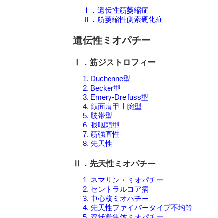
Ⅰ．遺伝性筋萎縮症
Ⅱ．筋萎縮性側索硬化症
遺伝性ミオパチー
Ⅰ．筋ジストロフィー
1. Duchenne型
2. Becker型
3. Emery-Dreifuss型
4. 顔面肩甲上腕型
5. 肢帯型
6. 眼咽頭型
7. 筋強直性
8. 先天性
Ⅱ．先天性ミオパチー
1. ネマリン・ミオパチー
2. セントラルコア病
3. 中心核ミオパチー
4. 先天性ファイバータイプ不均等
5. 管状凝集体ミオパチー