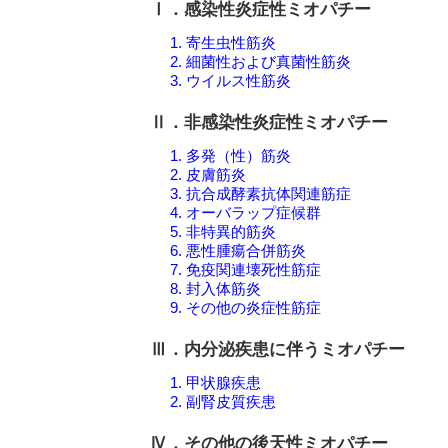
Ⅰ．感染性炎症性ミオパチー
1. 寄生虫性筋炎
2. 細菌性および真菌性筋炎
3. ウイルス性筋炎
Ⅱ．非感染性炎症性ミオパチー
1. 多発（性）筋炎
2. 皮膚筋炎
3. 抗合成酵素抗体関連筋症
4. オーバラップ症候群
5. 非特異的筋炎
6. 悪性腫瘍合併筋炎
7. 免疫関連壊死性筋症
8. 封入体筋炎
9. その他の炎症性筋症
Ⅲ．内分泌疾患に伴うミオパチー
1. 甲状腺疾患
2. 副腎皮質疾患
Ⅳ．その他の後天性ミオパチー