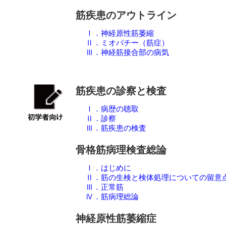
筋疾患のアウトライン
Ⅰ．神経原性筋萎縮
Ⅱ．ミオパチー（筋症）
Ⅲ．神経筋接合部の病気
筋疾患の診察と検査
Ⅰ．病歴の聴取
Ⅱ．診察
Ⅲ．筋疾患の検査
骨格筋病理検査総論
Ⅰ．はじめに
Ⅱ．筋の生検と検体処理についての留意
Ⅲ．正常筋
Ⅳ．筋病理総論
神経原性筋萎縮症