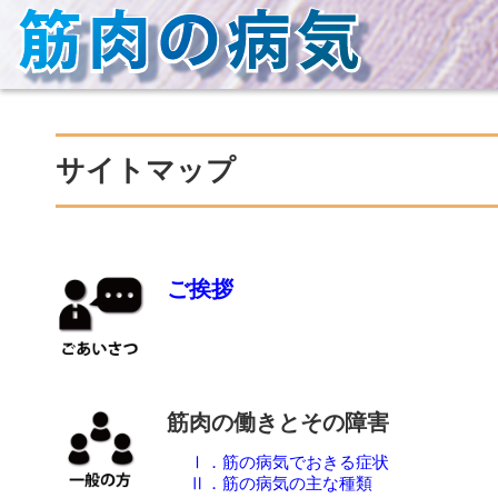
サイトマップ
ご挨拶
筋肉の働きとその障害
Ⅰ．筋の病気でおきる症状
Ⅱ．筋の病気の主な種類