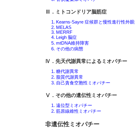
Ⅲ．ミトコンドリア脳筋症
1. Kearns-Sayre 症候群と慢性進行性
2. MELAS
3. MERRF
4. Leigh 脳症
5. mtDNA維持障害
6. その他の病態
Ⅳ．先天代謝異常によるミオパチー
1. 糖代謝異常
2. 脂質代謝異常
3. 自己貪食空胞性ミオパチー
Ⅴ．その他の遺伝性ミオパチー
1. 遠位型ミオパチー
2. 筋原線維性ミオパチー
非遺伝性ミオパチー