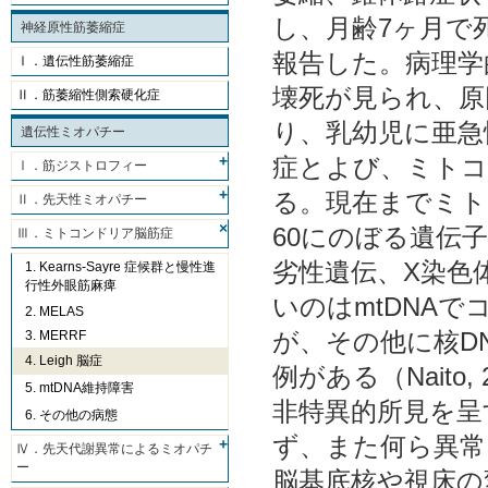
し、月齢7ヶ月で
神経原性筋萎縮症
報告した。病理学
Ⅰ．遺伝性筋萎縮症
壊死が見られ、原
Ⅱ．筋萎縮性側索硬化症
り、乳幼児に亜急性
遺伝性ミオパチー
症とよび、ミトコ
Ⅰ．筋ジストロフィー
る。現在までミト
Ⅱ．先天性ミオパチー
60にのぼる遺伝
Ⅲ．ミトコンドリア脳筋症
劣性遺伝、X染色
1. Kearns-Sayre 症候群と慢性進
行性外眼筋麻痺
いのはmtDNAで
2. MELAS
が、その他に核D
3. MERRF
4. Leigh 脳症
例がある（Nait
5. mtDNA維持障害
非特異的所見を呈する
6. その他の病態
ず、また何ら異常
Ⅳ．先天代謝異常によるミオパチ
ー
脳基底核や視床の