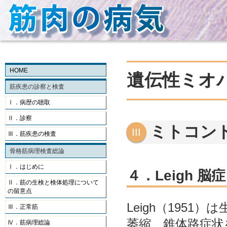
HOME
遺伝性ミオ
筋疾患の診察と検査
Ⅰ．病歴の聴取
Ⅱ．診察
ミトコン
Ⅲ．筋疾患の検査
骨格筋病理検査総論
Ⅰ．はじめに
４．Leigh 脳症
Ⅱ．筋の生検と検体処理について
の留意点
Leigh（195
Ⅲ．正常筋
萎縮、錐体路症状
Ⅳ．筋病理総論