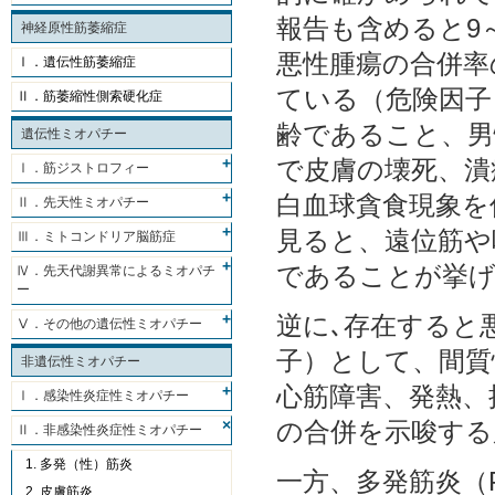
報告も含めると9
神経原性筋萎縮症
悪性腫瘍の合併率
Ⅰ．遺伝性筋萎縮症
ている（危険因子
Ⅱ．筋萎縮性側索硬化症
齢であること、男
遺伝性ミオパチー
で皮膚の壊死、潰
Ⅰ．筋ジストロフィー
白血球貪食現象を
Ⅱ．先天性ミオパチー
見ると、遠位筋や
Ⅲ．ミトコンドリア脳筋症
であることが挙
Ⅳ．先天代謝異常によるミオパチ
ー
逆に､存在すると
Ⅴ．その他の遺伝性ミオパチー
子）として、間質
非遺伝性ミオパチー
心筋障害、発熱、
Ⅰ．感染性炎症性ミオパチー
の合併を示唆する所
Ⅱ．非感染性炎症性ミオパチー
1. 多発（性）筋炎
一方、多発筋炎（
2. 皮膚筋炎