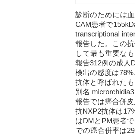
診断のためには血清
CAM患者で155
transcriptional
報告した。この抗
して最も重要なものであ
報告312例の成人
検出の感度は78
抗体と呼ばれたもので、抗
別名 microrc
報告では癌合併皮膚
抗NXP2抗体は17%
はDMとPM患者で
での癌合併率は29%で