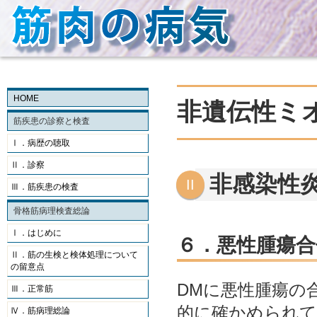
HOME
非遺伝性ミ
筋疾患の診察と検査
Ⅰ．病歴の聴取
Ⅱ．診察
非感染性
Ⅲ．筋疾患の検査
骨格筋病理検査総論
Ⅰ．はじめに
６．悪性腫瘍合
Ⅱ．筋の生検と検体処理について
の留意点
DMに悪性腫瘍の
Ⅲ．正常筋
的に確かめられて
Ⅳ．筋病理総論