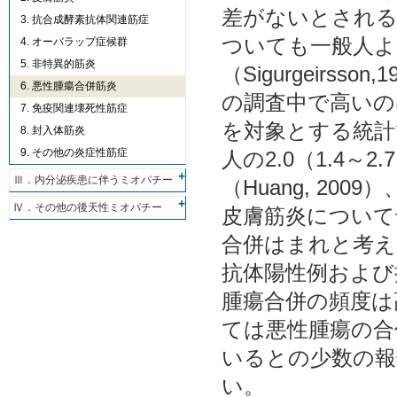
差がないとされる
3. 抗合成酵素抗体関連筋症
ついても一般人よ
4. オーバラップ症候群
5. 非特異的筋炎
（Sigurgeirs
6. 悪性腫瘍合併筋炎
の調査中で高いの
7. 免疫関連壊死性筋症
を対象とする統計で（
8. 封入体筋炎
9. その他の炎症性筋症
人の2.0（1.4
Ⅲ．内分泌疾患に伴うミオパチー
（Huang, 2
Ⅳ．その他の後天性ミオパチー
皮膚筋炎について
合併はまれと考えられてい
抗体陽性例および
腫瘍合併の頻度は
ては悪性腫瘍の合
いるとの少数の報
い。