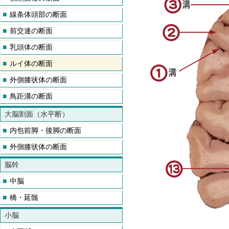
■
線条体頭部の断面
■
前交連の断面
■
乳頭体の断面
■
ルイ体の断面
■
外側膝状体の断面
■
鳥距溝の断面
大脳割面（水平断）
■
内包前脚・後脚の断面
■
外側膝状体の断面
脳幹
■
中脳
■
橋・延髄
小脳