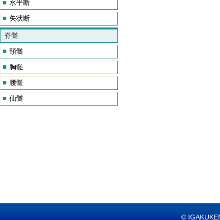
■
水平断
■
矢状断
脊髄
■
頸髄
■
胸髄
■
腰髄
■
仙髄
© IGAKUKEN