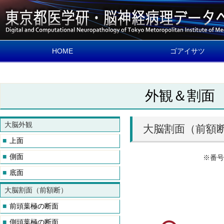
HOME
ゴアイサツ
外観＆割面
大脳外観
大脳割面（前額
中枢神経・マクロ＆
データベースの概要
■
上面
ロ
■
側面
名称と細胞の見方を
※番号
します
■
底面
大脳割面（前額断）
■
前頭葉極の断面
■
側頭葉極の断面