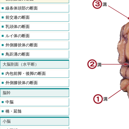
■
線条体頭部の断面
■
前交連の断面
■
乳頭体の断面
■
ルイ体の断面
■
外側膝状体の断面
■
鳥距溝の断面
大脳割面（水平断）
■
内包前脚・後脚の断面
■
外側膝状体の断面
脳幹
■
中脳
■
橋・延髄
小脳