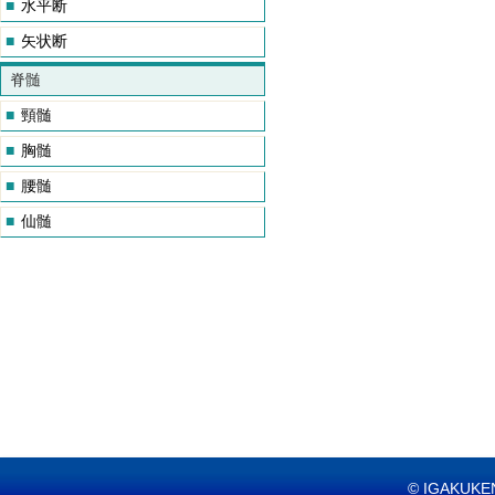
■
水平断
■
矢状断
脊髄
■
頸髄
■
胸髄
■
腰髄
■
仙髄
© IGAKUKEN