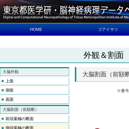
HOME
ゴアイサツ
外観＆割面
大脳外観
大脳割面（前額
中枢神経・マクロ＆
データベースの概要
■
上面
ロ
■
側面
名称と細胞の見方を
※番号
します
■
底面
大脳割面（前額断）
■
前頭葉極の断面
■
側頭葉極の断面