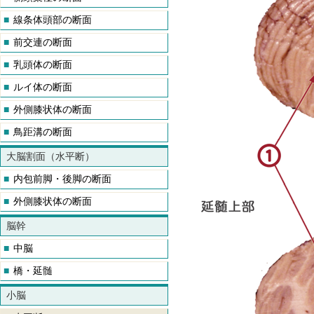
■
線条体頭部の断面
■
前交連の断面
■
乳頭体の断面
■
ルイ体の断面
■
外側膝状体の断面
■
鳥距溝の断面
大脳割面（水平断）
■
内包前脚・後脚の断面
■
外側膝状体の断面
脳幹
■
中脳
■
橋・延髄
小脳