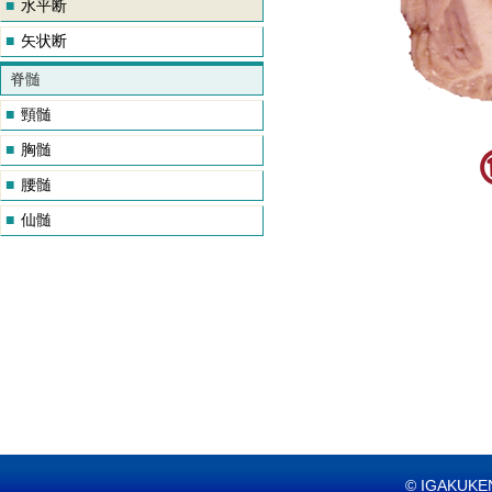
■
水平断
■
矢状断
脊髄
■
頸髄
■
胸髄
■
腰髄
■
仙髄
© IGAKUKEN