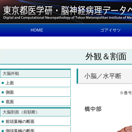
HOME
ゴアイサツ
外観＆割面
大脳外観
小脳／水平断
中枢神経・マクロ＆
データベースの概要
■
上面
ロ
■
側面
名称と細胞の見方を
※番号
します
■
底面
大脳割面（前額断）
■
前頭葉極の断面
■
側頭葉極の断面