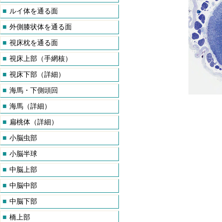
■
ルイ体を通る面
■
外側膝状体を通る面
■
視床枕を通る面
■
視床上部（手網核）
■
視床下部（詳細）
■
海馬・下側頭回
■
海馬（詳細）
■
扁桃体（詳細）
■
小脳虫部
■
小脳半球
■
中脳上部
■
中脳中部
■
中脳下部
■
橋上部