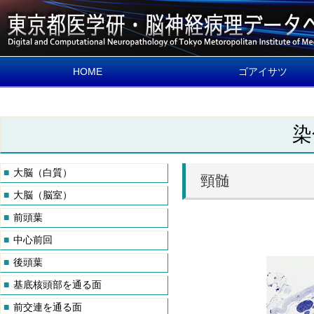
HOME
ゴアイサツ
染
■
大脳（白質）
頸髄
中枢神経・マクロ＆
データベースの概要
■
大脳（脳室）
ロ
■
前頭葉
名称と細胞の見方を
します
■
中心前回
■
後頭葉
■
基底核頭部を通る面
■
前交連を通る面