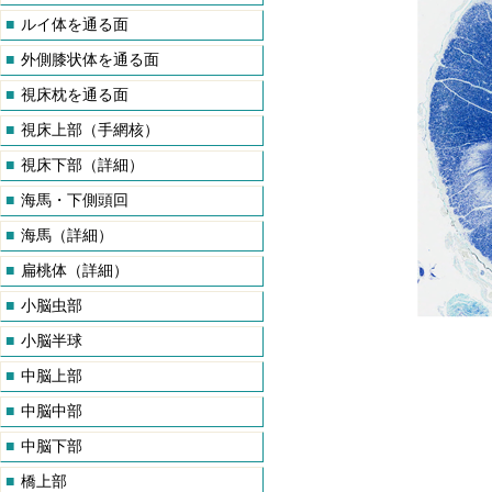
■
ルイ体を通る面
■
外側膝状体を通る面
■
視床枕を通る面
■
視床上部（手網核）
■
視床下部（詳細）
■
海馬・下側頭回
■
海馬（詳細）
■
扁桃体（詳細）
■
小脳虫部
■
小脳半球
■
中脳上部
■
中脳中部
■
中脳下部
■
橋上部