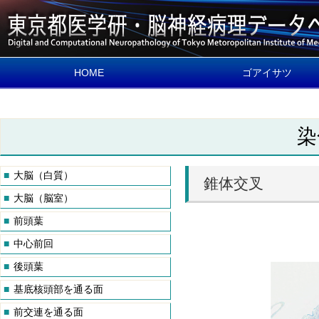
HOME
ゴアイサツ
染
■
大脳（白質）
錐体交叉
中枢神経・マクロ＆
データベースの概要
■
大脳（脳室）
ロ
■
前頭葉
名称と細胞の見方を
します
■
中心前回
■
後頭葉
■
基底核頭部を通る面
■
前交連を通る面