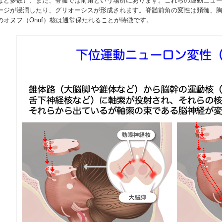
など多数）、また、脊髄では前角という場所にあります。これらの運動ニュ
ージが浸潤したり、グリオーシスが形成されます。脊髄前角の変性は頚髄、
のオヌフ（Onuf）核は通常保たれることが特徴です。