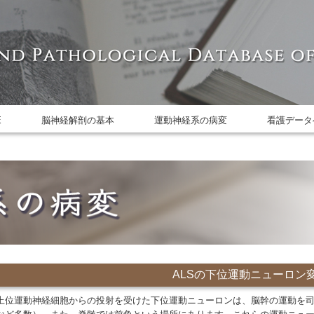
E
脳神経解剖の基本
運動神経系の病変
看護データ
ALSの下位運動ニューロン
上位運動神経細胞からの投射を受けた下位運動ニューロンは、脳幹の運動を