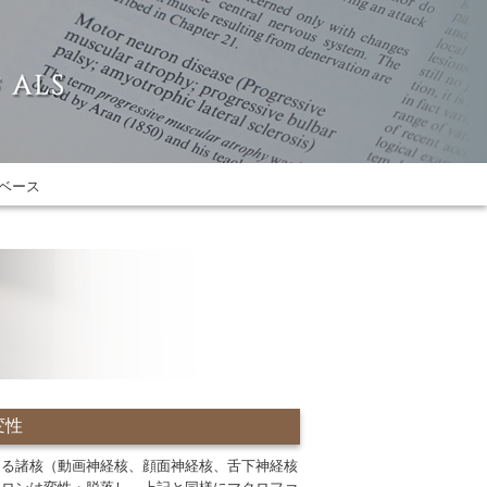
ベース
変性
司る諸核（動画神経核、顔面神経核、舌下神経核