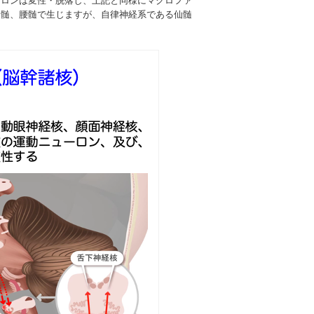
ーロンは変性・脱落し、上記と同様にマクロファ
胸髄、腰髄で生じますが、自律神経系である仙髄