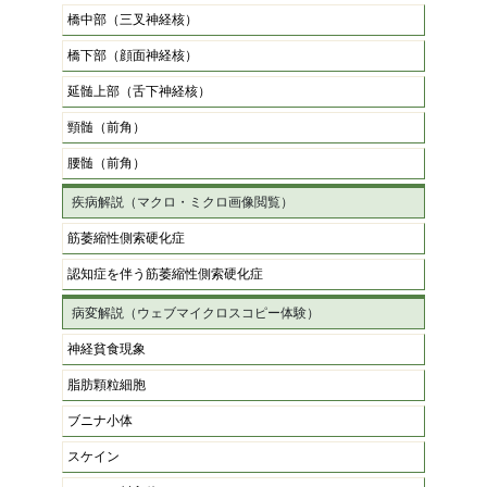
橋中部（三叉神経核）
橋下部（顔面神経核）
延髄上部（舌下神経核）
頸髄（前角）
腰髄（前角）
疾病解説（マクロ・ミクロ画像閲覧）
筋萎縮性側索硬化症
認知症を伴う筋萎縮性側索硬化症
病変解説（ウェブマイクロスコピー体験）
神経貧食現象
脂肪顆粒細胞
ブニナ小体
スケイン