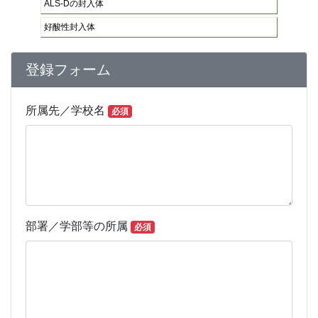
ALS-Dの封入体
好酸性封入体
登録フォーム
ALS
所属先／学校名
必須
部署／学部等の所属
必須