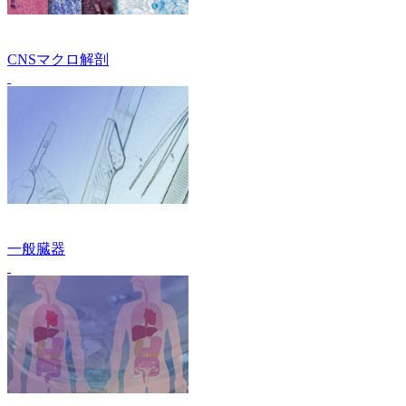
CNSマクロ解剖
一般臓器