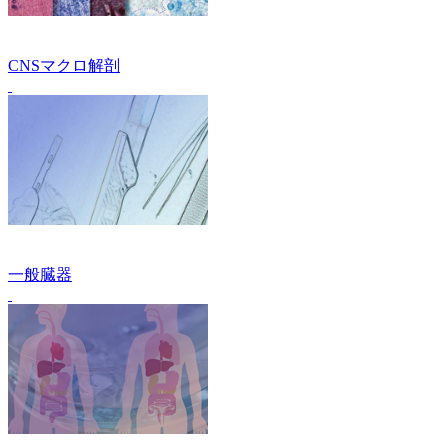
CNSマクロ解剖
一般臓器