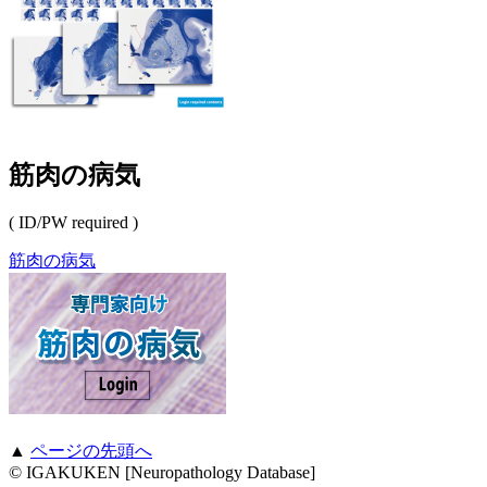
筋肉の病気
( ID/PW required )
筋肉の病気
▲
ページの先頭へ
© IGAKUKEN [Neuropathology Database]